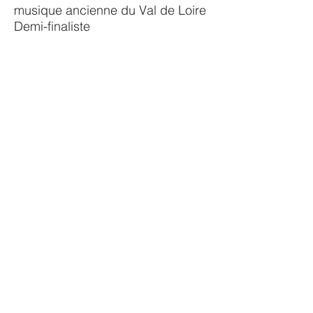
musique ancienne du Val de Loire
Demi-finaliste
Festival “Le mois Molière”à
Versailles
Programme “ la Couronne de
fleurs”
Résidence première re-création
du mini-opéra “ la Couronne de
fleurs” de Marc-Antoine
Charpentier
Concert Eglise du Mesnil le roi
Programme “Miserere, quand la
musique sublime la douleur”
Concours International de
musique ancienne du Val de Loire